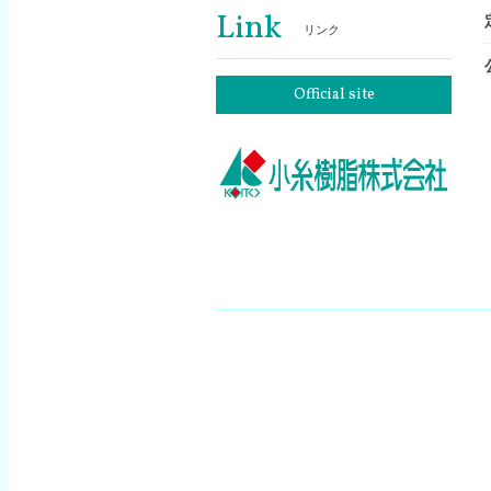
Link
リンク
Official site