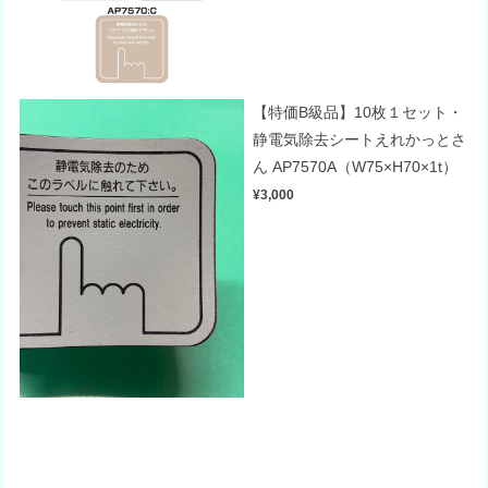
【特価B級品】10枚１セット・
静電気除去シートえれかっとさ
ん AP7570A（W75×H70×1t）
¥3,000