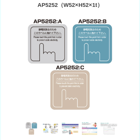
AP5252（W52×H52×1t）