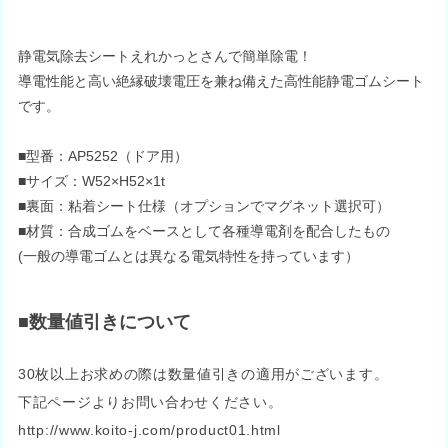
静電気除去シートえれかっとさんで簡単除電！
導電性能と高い絶縁破壊電圧を兼ね備えた高性能静電ゴムシート
です。
■型番：AP5252（ドア用）
■サイズ：W52×H52×1t
■裏面：粘着シート仕様（オプションでマグネット選択可）
■材質：合成ゴムをベースとして各種導電剤を配合したもの
(一般の導電ゴムとは異なる電気特性を持っています）
■数量値引きについて
30枚以上お求めの際は数量値引きの適用がございます。
下記ページよりお問い合わせください。
http://www.koito-j.com/product01.html